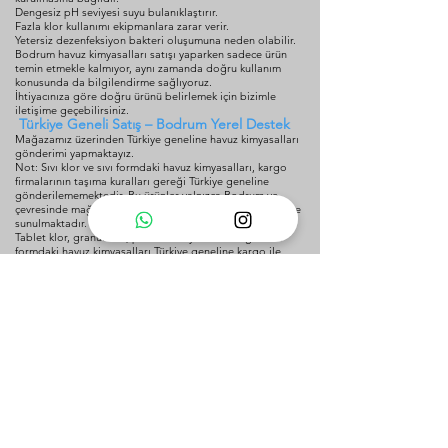
Dengesiz pH seviyesi suyu bulanıklaştırır.
Fazla klor kullanımı ekipmanlara zarar verir.
Yetersiz dezenfeksiyon bakteri oluşumuna neden olabilir.
Bodrum havuz kimyasalları satışı yaparken sadece ürün
temin etmekle kalmıyor, aynı zamanda doğru kullanım
konusunda da bilgilendirme sağlıyoruz.
İhtiyacınıza göre doğru ürünü belirlemek için bizimle
iletişime geçebilirsiniz.
Türkiye Geneli Satış – Bodrum Yerel Destek
Mağazamız üzerinden Türkiye geneline havuz kimyasalları
gönderimi yapmaktayız.
Not: Sıvı klor ve sıvı formdaki havuz kimyasalları, kargo
firmalarının taşıma kuralları gereği Türkiye geneline
gönderilememektedir. Bu ürünler yalnızca Bodrum ve
çevresinde mağazadan teslim veya yerel teslimat şeklinde
sunulmaktadır.
Tablet klor, granül klor, pH düzenleyiciler ve diğer katı
formdaki havuz kimyasalları Türkiye geneline kargo ile
gönderilmektedir.
Not: Sıvı klor ve sıvı formdaki kimyasallar yalnızca Bodrum ve
çevresine teslim edilmektedir.
Bodrum bölgesinde ise tüm ürün grupları için yerel destek
ve danışmanlık hizmeti sunmaktayız.
Bodrum Havuz Kimyasalları İçin Hemen
İletişime Geçin
Havuzunuz için en uygun kimyasal ürünleri öğrenmek ve
sipariş vermek için bizimle iletişime geçebilirsiniz.
📞 Telefon ile sipariş
💬 WhatsApp destek
🏪 Mağazadan teslim
🚚 Türkiye geneli kargo