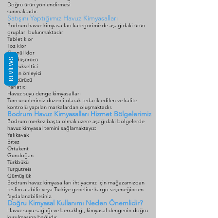
Doğru ürün yönlendirmesi
sunmaktadır.
Satışını Yaptığımız Havuz Kimyasalları
Bodrum havuz kimyasalları kategorimizde aşağıdaki ürün
grupları bulunmaktadır:
Tablet klor
Toz klor
Granül klor
pH düşürücü
REVIEWS
pH yükseltici
Yosun önleyici
Çöktürücü
Parlatıcı
Havuz suyu denge kimyasalları
Tüm ürünlerimiz düzenli olarak tedarik edilen ve kalite
kontrolü yapılan markalardan oluşmaktadır.
Bodrum Havuz Kimyasalları Hizmet Bölgelerimiz
Bodrum merkez başta olmak üzere aşağıdaki bölgelerde
havuz kimyasal temini sağlamaktayız:
Yalıkavak
Bitez
Ortakent
Gündoğan
Türkbükü
Turgutreis
Gümüşlük
Bodrum havuz kimyasalları ihtiyacınız için mağazamızdan
teslim alabilir veya Türkiye geneline kargo seçeneğinden
faydalanabilirsiniz.
Doğru Kimyasal Kullanımı Neden Önemlidir?
Havuz suyu sağlığı ve berraklığı, kimyasal dengenin doğru
kurulmasına bağlıdır.