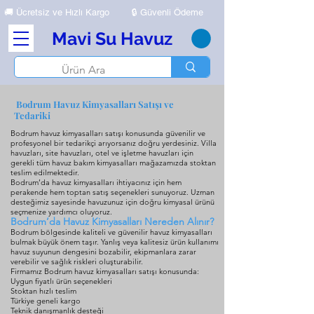
🚚
Ücretsiz ve Hızlı Kargo
🔒 Güvenli Ödeme
Mavi Su Havuz
Bodrum Havuz Kimyasalları Satışı ve
Tedariki
Bodrum havuz kimyasalları satışı konusunda güvenilir ve
profesyonel bir tedarikçi arıyorsanız doğru yerdesiniz. Villa
havuzları, site havuzları, otel ve işletme havuzları için
gerekli tüm havuz bakım kimyasalları mağazamızda stoktan
teslim edilmektedir.
Bodrum’da havuz kimyasalları ihtiyacınız için hem
perakende hem toptan satış seçenekleri sunuyoruz. Uzman
desteğimiz sayesinde havuzunuz için doğru kimyasal ürünü
seçmenize yardımcı oluyoruz.
Bodrum’da Havuz Kimyasalları Nereden Alınır?
Bodrum bölgesinde kaliteli ve güvenilir havuz kimyasalları
bulmak büyük önem taşır. Yanlış veya kalitesiz ürün kullanımı
havuz suyunun dengesini bozabilir, ekipmanlara zarar
verebilir ve sağlık riskleri oluşturabilir.
Firmamız Bodrum havuz kimyasalları satışı konusunda:
Uygun fiyatlı ürün seçenekleri
Stoktan hızlı teslim
Türkiye geneli kargo
Teknik danışmanlık desteği