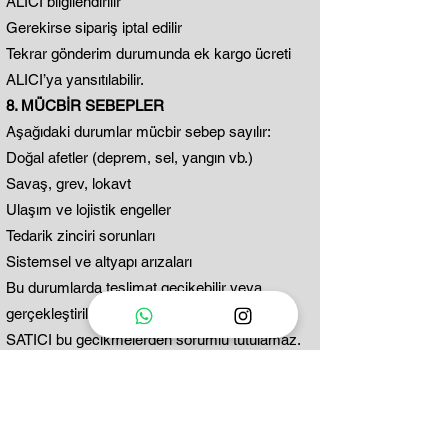
ALICI bilgilendirilir
Gerekirse sipariş iptal edilir
Tekrar gönderim durumunda ek kargo ücreti
ALICI’ya yansıtılabilir.
8. MÜCBİR SEBEPLER
Aşağıdaki durumlar mücbir sebep sayılır:
Doğal afetler (deprem, sel, yangın vb.)
Savaş, grev, lokavt
Ulaşım ve lojistik engeller
Tedarik zinciri sorunları
Sistemsel ve altyapı arızaları
Bu durumlarda teslimat gecikebilir veya
gerçekleştirilemeyebilir.
SATICI bu gecikmelerden sorumlu tutulamaz.
9. TESLİMAT ADRESİ DEĞİŞİKLİĞİ
Sipariş oluşturulduktan sonra adres değişikliği
yalnızca ürün kargoya verilmeden önce
mümkündür