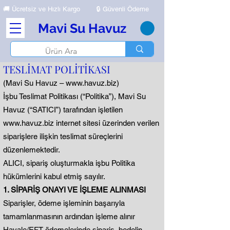
🚚
Ücretsiz ve Hızlı Kargo
🔒 Güvenli Ödeme
Mavi Su Havuz
TESLİMAT POLİTİKASI
(Mavi Su Havuz –
www.havuz.biz
)
İşbu Teslimat Politikası (“Politika”), Mavi Su
Havuz (“SATICI”) tarafından işletilen
www.havuz.biz
internet sitesi üzerinden verilen
siparişlere ilişkin teslimat süreçlerini
düzenlemektedir.
ALICI, sipariş oluşturmakla işbu Politika
hükümlerini kabul etmiş sayılır.
1. SİPARİŞ ONAYI VE İŞLEME ALINMASI
Siparişler, ödeme işleminin başarıyla
tamamlanmasının ardından işleme alınır
Havale/EFT ödemelerinde sipariş, bedelin