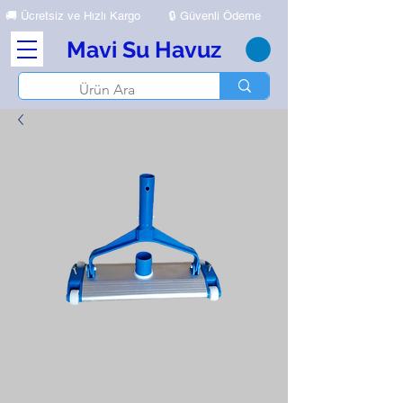
🚚
Ücretsiz ve Hızlı Kargo
🔒 Güvenli Ödeme
Mavi Su Havuz