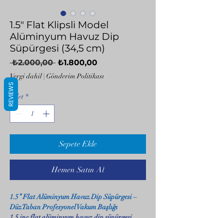
1.5" Flat Klipsli Model
Alüminyum Havuz Dip
Süpürgesi (34,5 cm)
Normal
İndirimli
 ₺2.000,00 
₺1.800,00
Fiyat
Fiyat
Vergi dahil
|
Gönderim Politikası
REVIEWS
Adet
*
Sepete Ekle
Hemen Satın Al
1.5” Flat Alüminyum Havuz Dip Süpürgesi –
Düz Taban Profesyonel Vakum Başlığı
1.5 inç flat alüminyum havuz dip süpürgesi
,