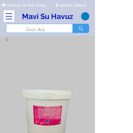
🚚
Ücretsiz ve Hızlı Kargo
🔒 Güvenli Ödeme
Mavi Su Havuz