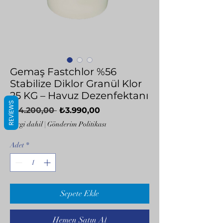
Gemaş Fastchlor %56
Stabilize Diklor Granül Klor
25 KG – Havuz Dezenfektanı
REVIEWS
Normal
İndirimli
 ₺4.200,00 
₺3.990,00
Fiyat
Fiyat
Vergi dahil
|
Gönderim Politikası
Adet
*
Sepete Ekle
Hemen Satın Al