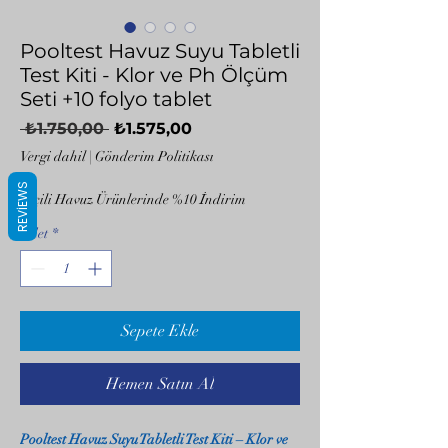
Pooltest Havuz Suyu Tabletli
Test Kiti - Klor ve Ph Ölçüm
Seti +10 folyo tablet
Normal
İndirimli
 ₺1.750,00 
₺1.575,00
Fiyat
Fiyat
Vergi dahil
|
Gönderim Politikası
REVIEWS
Seçili Havuz Ürünlerinde %10 İndirim
Adet
*
Sepete Ekle
Hemen Satın Al
Pooltest Havuz Suyu Tabletli Test Kiti – Klor ve