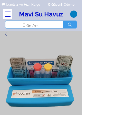
🚚
Ücretsiz ve Hızlı Kargo
🔒 Güvenli Ödeme
Mavi Su Havuz