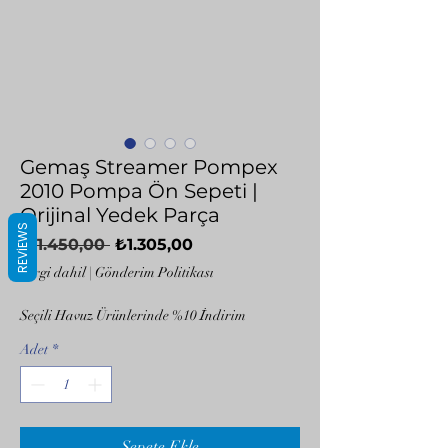
Gemaş Streamer Pompex
2010 Pompa Ön Sepeti |
Orijinal Yedek Parça
REVIEWS
Normal
İndirimli
 ₺1.450,00 
₺1.305,00
Fiyat
Fiyat
Vergi dahil
|
Gönderim Politikası
Seçili Havuz Ürünlerinde %10 İndirim
Adet
*
Sepete Ekle