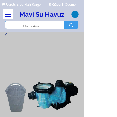
🚚
Ücretsiz ve Hızlı Kargo
🔒 Güvenli Ödeme
Mavi Su Havuz